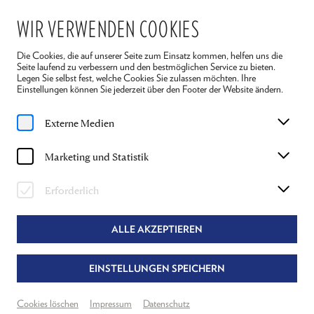
WIR VERWENDEN COOKIES
Die Cookies, die auf unserer Seite zum Einsatz kommen, helfen uns die
Seite laufend zu verbessern und den bestmöglichen Service zu bieten.
Legen Sie selbst fest, welche Cookies Sie zulassen möchten. Ihre
Einstellungen können Sie jederzeit über den Footer der Website ändern.
Home
Magazin
Vorhang auf für junges Publikum!
Externe Medien
Artikel
Marketing und Statistik
VORHANG AUF FÜR JUNGES
PUBLIKUM!
Erforderlich
"DER KLEINE PRINZ" VON ANTOINE DE
ALLE AKZEPTIEREN
SAINT-EXUPÉRY
EINSTELLUNGEN SPEICHERN
Cookies löschen
Impressum
Datenschutz