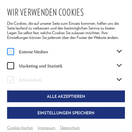
WIR VERWENDEN COOKIES
Die Cookies, die auf unserer Seite zum Einsatz kommen, helfen uns die
Seite laufend zu verbessern und den bestmöglichen Service zu bieten.
Legen Sie selbst fest, welche Cookies Sie zulassen möchten. Ihre
Einstellungen können Sie jederzeit über den Footer der Website ändern.
Home
Ensemble 2026
Julius Béla Dörner
Externe Medien
JULIUS BÉLA DÖRNER
Marketing und Statistik
NIKOLAI ROSTOW (+ MUSIK) IN "KRIEG UND
Erforderlich
FRIEDEN"
ALLE AKZEPTIEREN
EINSTELLUNGEN SPEICHERN
Cookies löschen
Impressum
Datenschutz