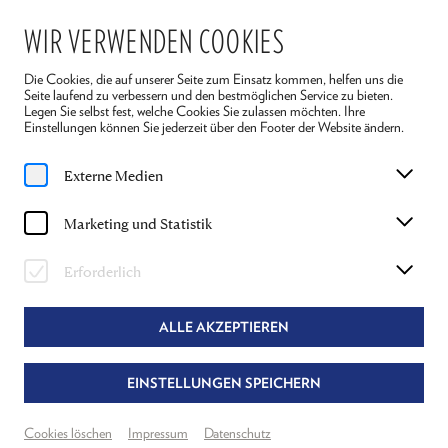
WIR VERWENDEN COOKIES
Die Cookies, die auf unserer Seite zum Einsatz kommen, helfen uns die
Seite laufend zu verbessern und den bestmöglichen Service zu bieten.
Legen Sie selbst fest, welche Cookies Sie zulassen möchten. Ihre
Einstellungen können Sie jederzeit über den Footer der Website ändern.
Home
Ensemble 2026
Oliver Urbanski
Externe Medien
OLIVER URBANSKI
Marketing und Statistik
JOSEPH (& MUSIK) IN "DIE LEGENDE VOM
Erforderlich
HEILIGEN TRINKER" UND MITWIRKEND IN
"DIE LETZTEN TAGE"
ALLE AKZEPTIEREN
EINSTELLUNGEN SPEICHERN
Cookies löschen
Impressum
Datenschutz