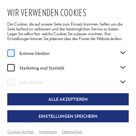
WIR VERWENDEN COOKIES
Die Cookies, die auf unserer Seite zum Einsatz kommen, helfen uns die
Seite laufend zu verbessern und den bestmöglichen Service zu bieten.
Legen Sie selbst fest, welche Cookies Sie zulassen möchten. Ihre
Einstellungen können Sie jederzeit über den Footer der Website ändern.
Home
Spielplan
Die vier Jahreszeiten
Externe Medien
FÜR JUNGES PUBLIKUM
Marketing und Statistik
So, 20. Juli
2025
11:00 Uhr
Erforderlich
DIE VIER JAHRESZEITEN
ANTONIO VIVALDI
ALLE AKZEPTIEREN
Buch & Regie: Johanna Arrouas
EINSTELLUNGEN SPEICHERN
Schloss Reichenau
Festsaal
Cookies löschen
Impressum
Datenschutz