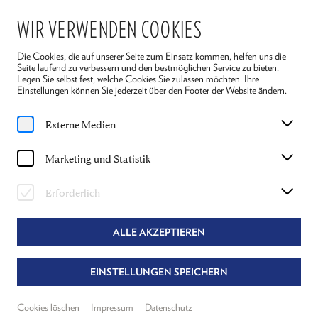
WIR VERWENDEN COOKIES
Die Cookies, die auf unserer Seite zum Einsatz kommen, helfen uns die
Seite laufend zu verbessern und den bestmöglichen Service zu bieten.
Legen Sie selbst fest, welche Cookies Sie zulassen möchten. Ihre
Einstellungen können Sie jederzeit über den Footer der Website ändern.
Home
Spielplan
Die Wasserfälle von Slunj
Externe Medien
Mi, 9. Juli
2025
Marketing und Statistik
19:30 Uhr
DIE WASSERFÄLLE VON SLUNJ
Erforderlich
HEIMITO VON DODERER
ALLE AKZEPTIEREN
Regie: Beverly Blankenship
Dramatisierung von Nicolaus Hagg
EINSTELLUNGEN SPEICHERN
Theater Reichenau
Neuer Spielraum
Cookies löschen
Impressum
Datenschutz