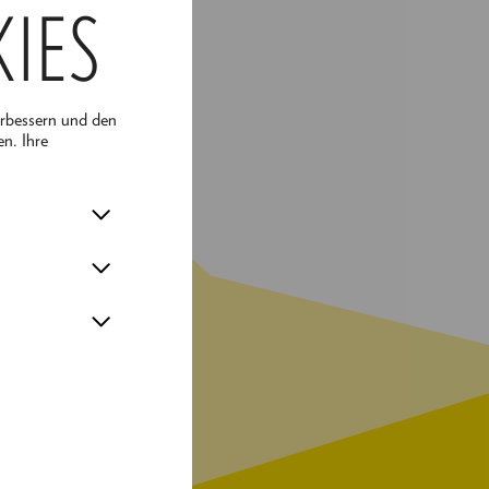
KIES
usgezeichnet.
ig Stunden aus
erbessern und den
en. Ihre