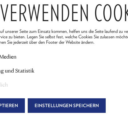
 VERWENDEN COO
“ wurde sie mit dem Würdigungspreis der Stadt Wien a
Reichenau ist sie für Bühne & Kostüm bei "
Vierundzwanz
u
" zuständig.
auf unserer Seite zum Einsatz kommen, helfen uns die Seite laufend zu v
vice zu bieten. Legen Sie selbst fest, welche Cookies Sie zulassen möcht
nen Sie jederzeit über den Footer der Website ändern.
 Medien
g und Statistik
lich
PTIEREN
EINSTELLUNGEN SPEICHERN