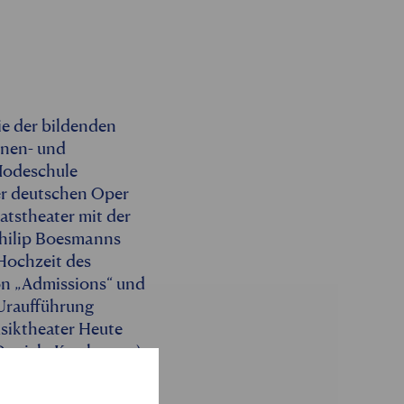
e der bildenden
ühnen- und
Modeschule
der deutschen Oper
atstheater mit der
Philip Boesmanns
Hochzeit des
on „Admissions“ und
 Uraufführung
siktheater Heute
aniela Kerck, 2014),
s Ring Award und
eit „Die