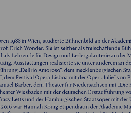
en 1988 in Wien, studierte Bühnenbild an der Akademi
rof. Erich Wonder. Sie ist seither als freischaffende B
 als Lehrende für Design und Ledergalanterie an der 
tätig. Ausstattungen realisierte sie unter anderem an 
fführung „Delirio Amoroso“, dem mecklenburgischen Sta
, dem Festival Opera Lisboa mit der Oper „Julie“ von 
amuel Barber, dem Theater für Niedersachsen mit „Die 
theater Wiesbaden mit der deutschen Erstaufführung v
racy Letts und der Hamburgischen Staatsoper mit der
4-2016 war Hannah König Stipendiatin der Akademie Mu
Stiftung. Mit dem Konzept von Der Freischütz (Regie: D
egie: Wolfgang Nägele, 2017) war sie Semifinalistin de
ei Preis der Deutschen Oper Berlin. Für Ihre Diplomarb