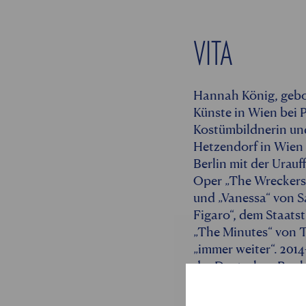
VITA
Hannah König, gebor
Künste in Wien bei P
Kostümbildnerin und
Hetzendorf in Wien 
Berlin mit der Urau
Oper „The Wreckers“
und „Vanessa“ von S
Figaro“, dem Staats
„The Minutes“ von T
„immer weiter“. 201
der Deutschen Bank 
und Don Pasquale (R
gewann den Tischler