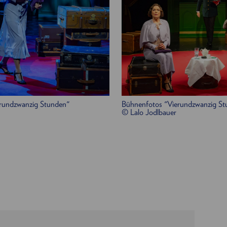
rundzwanzig Stunden"
Bühnenfotos "Vierundzwanzig St
© Lalo Jodlbauer