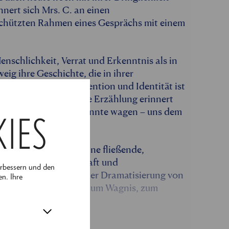
nnert sich Mrs. C. an einen
chützten Rahmen eines Gesprächs mit einem
enschlichkeit, Verrat und Erkenntnis als in
eig ihre Geschichte, die in ihrer
onflikt zwischen Konvention und Identität ist
d äußerer Freiheit. Ihre Erzählung erinnert
d, wenn wir das Unbekannte wagen – uns dem
KIES
or uns eröffnet sich eine fließende,
menschlicher Leidenschaft und
erbessern und den
 verwandelt sich in einer Dramatisierung von
en. Ihre
d lädt ein zum Tanz, zum Wagnis, zum
igen