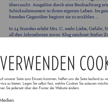
überrascht. Ausgelöst durch eine Beobachtung eri
Schicksalsmoment in ihrem eigenen Leben. Im ges
fremden Gegenüber beginnt sie zu erzählen …
In 24 Stunden erlebt Mrs. C. mehr Liebe, Gefahr, M
all den Jahrzehnten zuvor. Klug zeichnet Stefan Zw
Individualität für das Ganze steht. Gefangen im K
Mrs. C. Beispiel für die Sehnsucht nach innerer un
daran, dass wir erst dann wirklich am Leben sin
 VERWENDEN COO
Fluss des Lebens hingeben und überlassen.
Für die Bühne ist diese Geschichte ein Geschenk: V
spielerische Welt, die uns mitzieht in die Tiefen 
auf unserer Seite zum Einsatz kommen, helfen uns die Seite laufend zu v
Zerbrechlichkeit. Stefan Zweigs vibrierender Text
vice zu bieten. Legen Sie selbst fest, welche Cookies Sie zulassen möcht
nen Sie jederzeit über den Footer der Website ändern.
Thomas Kahry in ein atmosphärisches Erlebnis un
Leben!
 Medien
- Besetzung -
Alles anze