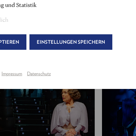
g und Statistik
Regie
:
Gordon Greenberg
lich
Dramatisierung
:
Thomas Kahry
&
Gordon Gree
Bühne & Kostüm
:
Alena Hoffmann
Maske
: Isabella Gajcic (u.a.)
PTIEREN
EINSTELLUNGEN SPEICHERN
Licht:
Marcus Loran
Dramaturgie & Regieassistenz:
Julia Wagner
Produktion:
Julia Wagner, Tina Schmidt
---
Impressum
Datenschutz
Mrs. C
.:
Julia Stemberger
Teo:
Nils Arztmann
Agnes:
Sona MacDonald
Älterer Gentleman, Bandleader:
Roman Frankl
Lobby Boy, Georges, Croupier:
Alex Kapl
Schlagwerk:
Teresa Müllner