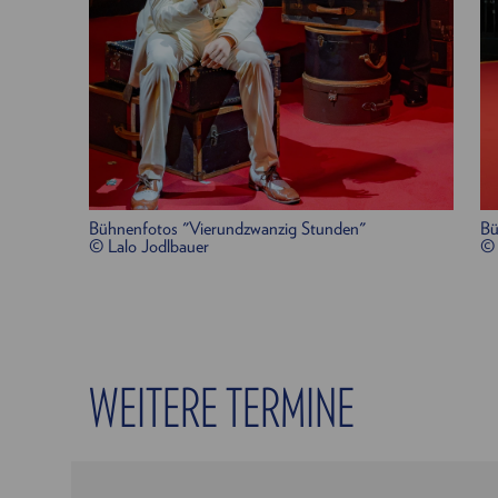
Bühnenfotos "Vierundzwanzig Stunden"
Bü
© Lalo Jodlbauer
© 
WEITERE TERMINE