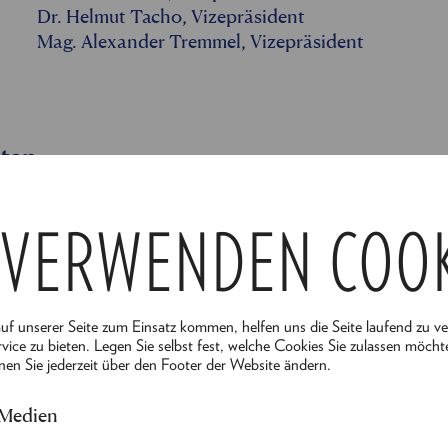
Dr. Helmut Tacho, Vizepräsident
Mag. Alexander Tremmel, Vizepräsident
iten
 VERWENDEN COO
Exklusive Vorinformation zum Programm 20
Möglichkeit zum Ticketkauf vor Start des a
Zusendung des Freunde Newsletters
auf unserer Seite zum Einsatz kommen, helfen uns die Seite laufend zu v
Zusendung der exklusiven Programmvorschau 
vice zu bieten. Legen Sie selbst fest, welche Cookies Sie zulassen möcht
Einladung zur jährlichen Mitgliederversammlun
nen Sie jederzeit über den Footer der Website ändern.
Die Mitgliedschaft wird automatisch für Sie ver
 Medien