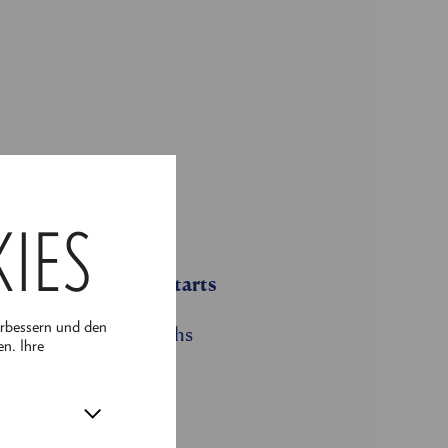
KIES
26 (Mitte November)
llgemeinen Verkaufsstarts
erbessern und den
und des Programmbuchs
en. Ihre
g
längert