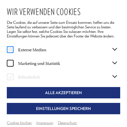
WIR VERWENDEN COOKIES
Die Cookies, die auf unserer Seite zum Einsatz kommen, helfen uns die
Seite laufend zu verbessern und den bestmöglichen Service zu bieten.
Legen Sie selbst fest, welche Cookies Sie zulassen möchten. Ihre
Einstellungen können Sie jederzeit über den Footer der Website ändern.
Home
Spielplan
Der kleine Prinz
Externe Medien
FÜR JUNGES PUBLIKUM
Marketing und Statistik
Sa, 11. Juli
2026
11:00 Uhr
Erforderlich
DER KLEINE PRINZ
ANTOINE DE SAINT-EXUPÉRY
ALLE AKZEPTIEREN
Textfassung & Regie
EINSTELLUNGEN SPEICHERN
Johanna Arrouas
Theater Reichenau
Neuer Spielraum
Cookies löschen
Impressum
Datenschutz