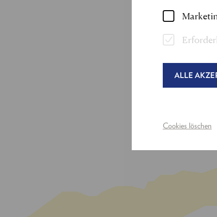
Ensemblemitglied a
Marketin
führten sie zu den 
Erforder
Bei den Festspielen 
Publikum "
Der klein
ALLE AKZE
Cookies löschen