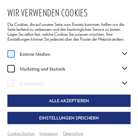
WIR VERWENDEN COOKIES
Die Cookies, die auf unserer Seite zum Einsatz kommen, helfen uns die
Seite laufend zu verbessern und den bestmöglichen Service zu bieten.
Legen Sie selbst fest, welche Cookies Sie zulassen möchten. Ihre
Einstellungen können Sie jederzeit über den Footer der Website ändern.
Home
Ensemble 2026
Alena Hoffmann
Externe Medien
ALENA HOFFMANN
Marketing und Statistik
BÜHNE & KOSTÜM "VIERUNDZWANZIG
Erforderlich
STUNDEN AUS DEM LEBEN EINER FRAU"
UND"DER KLEINE PRINZ"
ALLE AKZEPTIEREN
EINSTELLUNGEN SPEICHERN
Cookies löschen
Impressum
Datenschutz