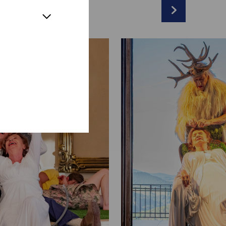
lfen:
Nicolas Brieger
obt / Titania, Königin der Elfen:
Barbara
r
kenbach
n
sch