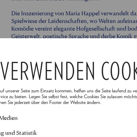
Die Inszenierung von Maria Happel verwandelt d
Spielwiese der Leidenschaften, wo Welten aufeina
Komödie vereint elegante Hofgesellschaft und bo
Geisterwelt, poetische Sprache und derbe Komik z
ein Shakespeare zu komponieren vermochte. Soba
die Traumwelt geführt werden, offenbaren sich u
Vernunft fällt, Verwirrung führt zu neuer Einsich
 VERWENDEN COO
- Besetzung -
Regie:
Maria Happel
auf unserer Seite zum Einsatz kommen, helfen uns die Seite laufend zu v
Textfassung:
Sebastian Huber
vice zu bieten. Legen Sie selbst fest, welche Cookies Sie zulassen möcht
nen Sie jederzeit über den Footer der Website ändern.
Bühne:
Alexandra Burgstaller
ALLES ANZEIGEN
Kostüme:
Erika Navas
 Medien
Musik:
Helmut Thomas Stippich
g und Statistik
---------------------------