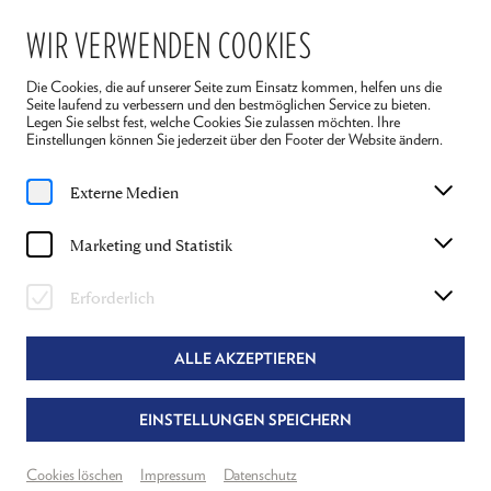
WIR VERWENDEN COOKIES
Die Cookies, die auf unserer Seite zum Einsatz kommen, helfen uns die
Seite laufend zu verbessern und den bestmöglichen Service zu bieten.
Legen Sie selbst fest, welche Cookies Sie zulassen möchten. Ihre
Einstellungen können Sie jederzeit über den Footer der Website ändern.
Home
Ensemble 2026
Maria Happel
Externe Medien
MARIA HAPPEL
Marketing und Statistik
KÜNSTLERISCHE LEITERIN FESTSPIELE
Erforderlich
REICHENAU, EINRICHTUNG VON "DIE
LETZTEN TAGE" (REICHENAU SPEZIAL)
ALLE AKZEPTIEREN
EINSTELLUNGEN SPEICHERN
Cookies löschen
Impressum
Datenschutz