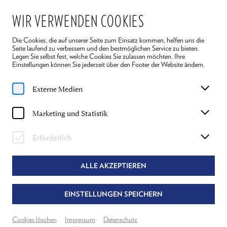
WIR VERWENDEN COOKIES
Die Cookies, die auf unserer Seite zum Einsatz kommen, helfen uns die
Seite laufend zu verbessern und den bestmöglichen Service zu bieten.
Legen Sie selbst fest, welche Cookies Sie zulassen möchten. Ihre
Einstellungen können Sie jederzeit über den Footer der Website ändern.
Home
Stücke
Der Ignorant und der Wahnsinnige
Externe Medien
Saison 2024
Marketing und Statistik
DER IGNORANT UND DER
Erforderlich
WAHNSINNIGE
THOMAS BERNHARD
ALLE AKZEPTIEREN
EINSTELLUNGEN SPEICHERN
Regie: Hermann Beil
Mit Julia Stemberger, Martin Schwab, Stefan Jürgens und weiteren
Cookies löschen
Impressum
Datenschutz