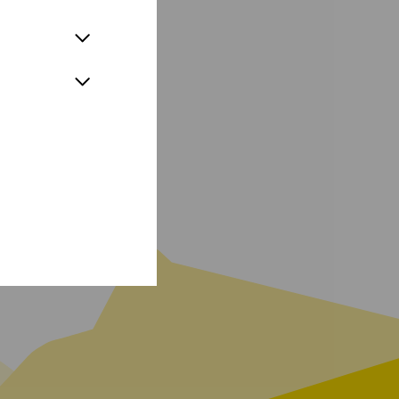
st auch an
ren Filmen mit. 1986
er Ignorant und der