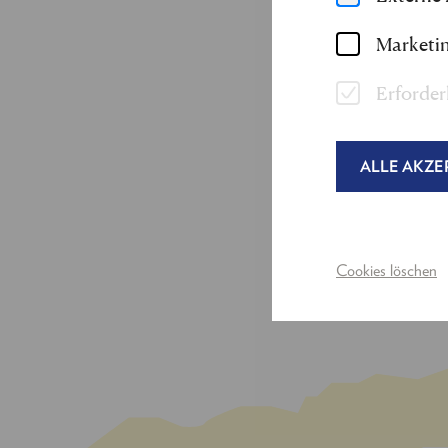
sie ans Berliner Ens
der Schaubühne am L
Marketin
verkörperte sie Ulr
Erforder
Bei den Festspielen 
Wahnsinnige"
zu se
ALLE AKZE
Cookies löschen