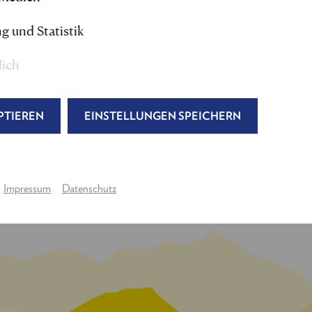
emble, wo sie bis 2006 blieb. Daneben spielte sie als Ga
ehniner Platz. Therese Affolter wirkte auch bei mehre
g und Statistik
ike Meinhof in Reinhard Hauffs Film „Stammheim“.
lich
Reichenau 2024 ist Therese Affolter als Frau Vargo in
„D
hen.
PTIEREN
EINSTELLUNGEN SPEICHERN
Impressum
Datenschutz