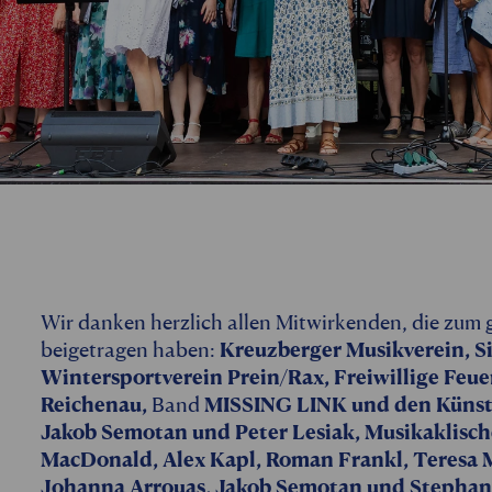
Wir danken herzlich allen Mitwirkenden, die zum g
beigetragen haben:
Kreuzberger Musikverein, 
Wintersportverein Prein/Rax, Freiwillige Fe
Reichenau,
Band
MISSING LINK und den Künstl
Jakob Semotan und Peter Lesiak, Musikaklisch
MacDonald, Alex Kapl, Roman Frankl, Teresa M
Johanna Arrouas, Jakob Semotan und Stephan K