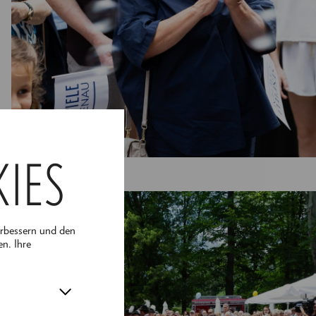
KIES
© Katrin Nusterer
erbessern und den
en. Ihre