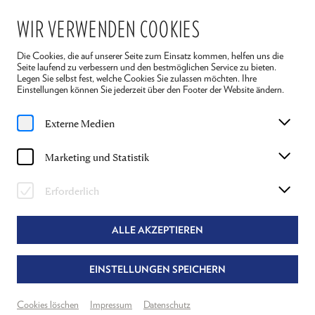
WIR VERWENDEN COOKIES
Die Cookies, die auf unserer Seite zum Einsatz kommen, helfen uns die
Seite laufend zu verbessern und den bestmöglichen Service zu bieten.
Legen Sie selbst fest, welche Cookies Sie zulassen möchten. Ihre
Einstellungen können Sie jederzeit über den Footer der Website ändern.
Home
Magazin
Externe Medien
UNGESCHMINKT - Das Theatermuseum im Gespräch mit Maria Happel
Artikel
Marketing und Statistik
UNGESCHMINKT - DAS
Erforderlich
THEATERMUSEUM IM GESPRÄCH
MIT MARIA HAPPEL
ALLE AKZEPTIEREN
MODERIERT VON HANNES HAMETNER
EINSTELLUNGEN SPEICHERN
BEHINDTHESCENES
THEATERVERMITTLUNG
Cookies löschen
Impressum
Datenschutz