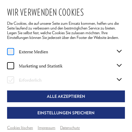
WIR VERWENDEN COOKIES
Die Cookies, die auf unserer Seite zum Einsatz kommen, helfen uns die
Seite laufend zu verbessern und den bestmöglichen Service zu bieten.
Legen Sie selbst fest, welche Cookies Sie zulassen möchten. Ihre
Einstellungen können Sie jederzeit über den Footer der Website ändern.
Home
Ensemble 2026
Alexandra Liedtke
Externe Medien
ALEXANDRA LIEDTKE
Marketing und Statistik
REGIE "DIE LEGENDE VOM HEILIGEN
Erforderlich
TRINKER"
ALLE AKZEPTIEREN
EINSTELLUNGEN SPEICHERN
Cookies löschen
Impressum
Datenschutz