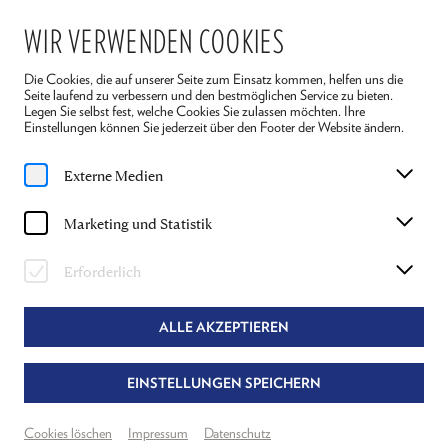
WIR VERWENDEN COOKIES
Die Cookies, die auf unserer Seite zum Einsatz kommen, helfen uns die
Seite laufend zu verbessern und den bestmöglichen Service zu bieten.
Legen Sie selbst fest, welche Cookies Sie zulassen möchten. Ihre
Einstellungen können Sie jederzeit über den Footer der Website ändern.
Home
Ensemble 2026
C.C. Weinberger
Externe Medien
C.C. WEINBERGER
Marketing und Statistik
BROPHY IN "ARSEN UND
Erforderlich
SPITZENHÄUBCHEN"
ALLE AKZEPTIEREN
EINSTELLUNGEN SPEICHERN
Cookies löschen
Impressum
Datenschutz