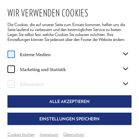
WIR VERWENDEN COOKIES
Die Cookies, die auf unserer Seite zum Einsatz kommen, helfen uns die
Seite laufend zu verbessern und den bestmöglichen Service zu bieten.
Legen Sie selbst fest, welche Cookies Sie zulassen möchten. Ihre
Einstellungen können Sie jederzeit über den Footer der Website ändern.
Home
Ensemble 2026
Evi Kehrstephan
Externe Medien
EVI KEHRSTEPHAN
Marketing und Statistik
MARIA BOLKONSKAJA IN "KRIEG UND
Erforderlich
FRIEDEN"
ALLE AKZEPTIEREN
EINSTELLUNGEN SPEICHERN
Cookies löschen
Impressum
Datenschutz