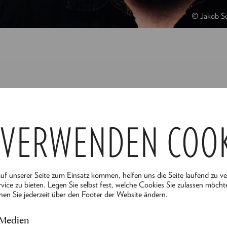
© Jakob S
r absolvierte seine Ausbildung für musikalisches Unter
 VERWENDEN COO
 Studios Vienna. Nach Engagements in Österreich, De
2016 an der Volksoper Wien, wo er seitdem Mitglied des
ls Papageno in „Die Zauberflöte", Boni in „Die Csárdásf
"
auf unserer Seite zum Einsatz kommen, helfen uns die Seite laufend zu v
vice zu bieten. Legen Sie selbst fest, welche Cookies Sie zulassen möcht
nen Sie jederzeit über den Footer der Website ändern.
ki & Grünberg zählt er zum Fixensemble der jährlichen
präsentiert dort auch seinen Soloabend mit wieneris
 Medien
n Liedern von Tom Waits. Im März 2024 feierte seine D