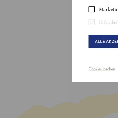
Operettenklassikers 
Marketin
Bester Nachwuchsdar
Erforder
Bei den Festspielen
sehen.
ALLE AKZE
Cookies löschen