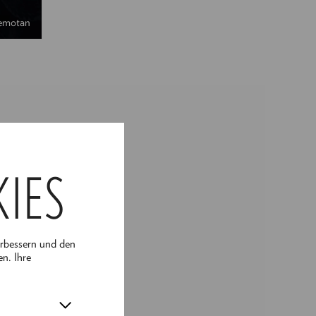
emotan
haltungstheater an
KIES
utschland und der
 Ensembles ist. Dort
ürstin" und Jon in
erbessern und den
en. Ihre
 Big Bronski
chen
ialogfassung des