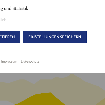
„Die lustige Witwe" Premiere an der Volksoper Wien. 20
g und Statistik
steller mit dem Österreichischen Musiktheaterpreis a
lich
 Reichenau 2024 ist Jakob Semotan als Papageno in
„Di
PTIEREN
EINSTELLUNGEN SPEICHERN
Impressum
Datenschutz