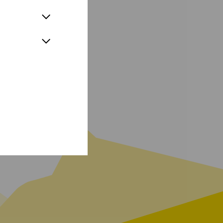
18 wurde er als
usgezeichnet.
e Zauberflöte"
zu