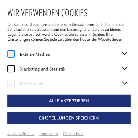
WIR VERWENDEN COOKIES
Die Cookies, die auf unserer Seite zum Einsatz kommen, helfen uns die
Seite laufend zu verbessern und den bestmöglichen Service zu bieten.
Legen Sie selbst fest, welche Cookies Sie zulassen möchten. Ihre
Einstellungen können Sie jederzeit über den Footer der Website ändern.
Home
Ensemble 2026
Katharina Heistinger
Externe Medien
KATHARINA HEISTINGER
Marketing und Statistik
KOSTÜME FÜR "ARSEN UND
Erforderlich
SPITZENHÄUBCHEN"
ALLE AKZEPTIEREN
EINSTELLUNGEN SPEICHERN
Cookies löschen
Impressum
Datenschutz