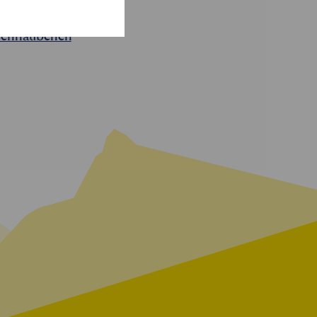
zenhäubchen
"