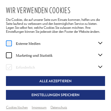
WIR VERWENDEN COOKIES
Die Cookies, die auf unserer Seite zum Einsatz kommen, helfen uns die
Seite laufend zu verbessern und den bestmöglichen Service zu bieten.
Legen Sie selbst fest, welche Cookies Sie zulassen möchten. Ihre
Einstellungen können Sie jederzeit über den Footer der Website ändern.
Home
Ensemble 2026
Thea Hoffmann-Axthelm
Externe Medien
THEA HOFFMANN-AXTHELM
Marketing und Statistik
BÜHNE BEI "DER GOTT DES GEMETZELS"
Erforderlich
UND "ARSEN UND SPITZENHÄUBCHEN"
ALLE AKZEPTIEREN
EINSTELLUNGEN SPEICHERN
Cookies löschen
Impressum
Datenschutz