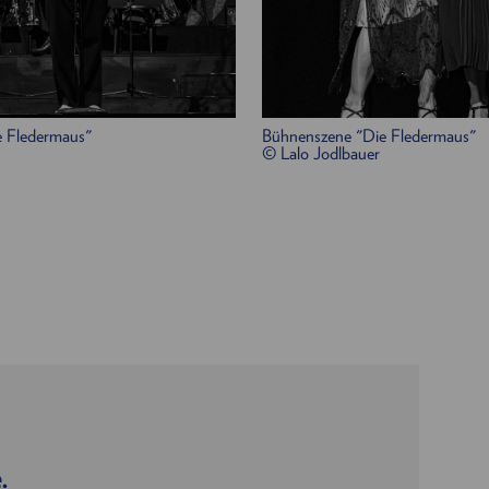
/
Mira Gregorič
 Fledermaus"
Bühnenszene "Die Fledermaus"
© Lalo Jodlbauer
nkler
.