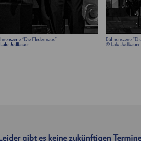
Frank, Gefängnisdirektor:
Jakob Semotan
Ida,
Adeles Schwester, eine Geigerin
:
Anna Tropper
Klavier:
Alexander „Xidi“ Christof
/
Nils Strunk
Bass, Gesang:
Bernhard Moshammer
hnenszene "Die Fledermaus"
Bühnenszene "Die
Gitarre, Banjo, Cello
:
Hans Wagner
Lalo Jodlbauer
© Lalo Jodlbauer
Schlagzeug:
Jörg Mikula
Klarinette, Saxophon:
Manuel Ernst
/
Richie Wi
Trompete, Posaune:
Jakob Helling
Leider gibt es keine zukünftigen Termine