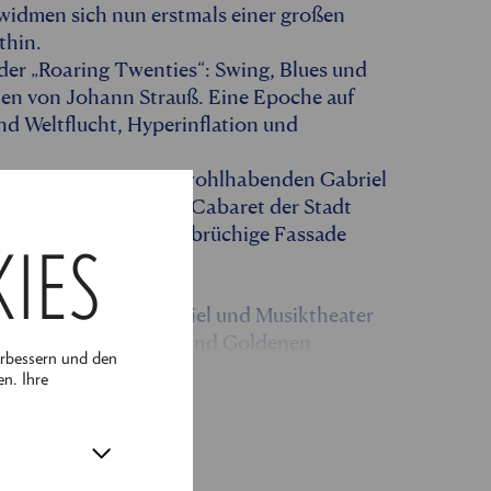
 widmen sich nun erstmals einer großen
thin.
 der „Roaring Twenties“: Swing, Blues und
ien von Johann Strauß. Eine Epoche auf
nd Weltflucht, Hyperinflation und
e Verwicklung um den wohlhabenden Gabriel
rty im berüchtigtsten Cabaret der Stadt
rken knallen und die brüchige Fassade
KIES
Ensemble aus Schauspiel und Musiktheater
Goldener Operettenära und Goldenen
erbessern und den
ky“ seine Pforten.
en. Ihre