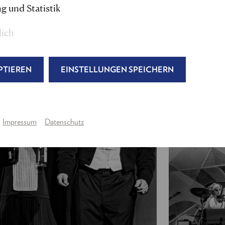
Regie, Musik- und Textbearbeitung:
Nils Strunk 
g und Statistik
Bühne:
Maximilian Lindner
Kostüm:
Anne Buffetrille
,
Lara Regula
lich
Maske
: Gabriele Martin, Christina Jelen
Licht:
Roland Müllauer
Produktion:
Julia Wagner, Tina Schmidt
PTIEREN
EINSTELLUNGEN SPEICHERN
Regieassistenz & Abendspielleitung:
Luna Pájer
---
Impressum
Datenschutz
Gabriel von Eisenstein:
Raphael von Bargen
Rosalinde von Eisenstein,
eine Privatière
:
Eva Maye
Adele, eine Kammerjungfer:
Julia Edtmeier
Dr. Falke, ein Notar:
Peter Lesiak
/
Lukas Schre
Prinz Orlofsky, ein russischer Emigrant:
Moritz M
Alfred, sein Gesangslehrer / Major:
Gerhard Kasa
Frosch, ein Gefängniswärter, Damir, Maître de Plai
Dr. Blind, ein Advokat / Konsul:
Helmut Bohatsc