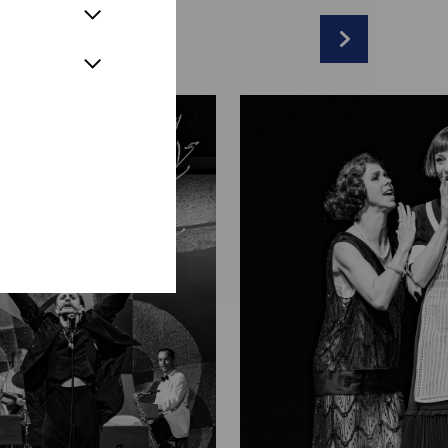
& Lukas Schrenk
r
nk
*
ausser
l
sir:
Sebastian Wendelin
h