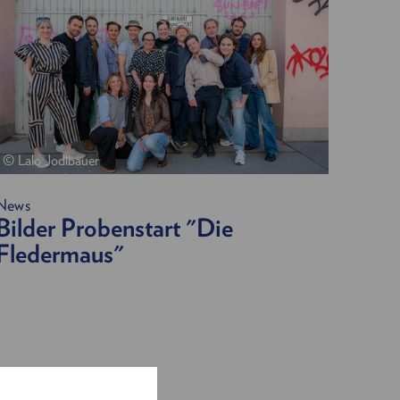
© Lalo Jodlbauer
News
Bilder Probenstart "Die
Fledermaus"