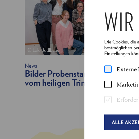
WIR
Die Cookies, die 
bestmöglichen Ser
© Lalo Jodlbauer
Einstellungen kön
News
Externe
Bilder Probenstart "Die Legend
vom heiligen Trinker"
Marketin
Erforder
ALLE AKZE