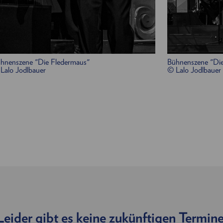
Frank, Gefängnisdirektor:
Jakob Semotan
Ida,
Adeles Schwester, eine Geigerin
:
Anna Tropper
Klavier:
Alexander „Xidi“ Christof
/
Nils Strunk
Bass, Gesang:
Bernhard Moshammer
hnenszene "Die Fledermaus"
Bühnenszene "Die
Gitarre, Banjo, Cello
:
Hans Wagner
Lalo Jodlbauer
© Lalo Jodlbauer
Schlagzeug:
Jörg Mikula
Klarinette, Saxophon:
Manuel Ernst
/
Richie Wi
Trompete, Posaune:
Jakob Helling
Leider gibt es keine zukünftigen Termine