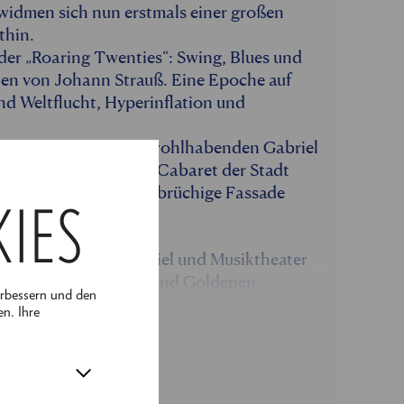
 widmen sich nun erstmals einer großen
thin.
 der „Roaring Twenties“: Swing, Blues und
ien von Johann Strauß. Eine Epoche auf
nd Weltflucht, Hyperinflation und
e Verwicklung um den wohlhabenden Gabriel
rty im berüchtigtsten Cabaret der Stadt
rken knallen und die brüchige Fassade
KIES
Ensemble aus Schauspiel und Musiktheater
Goldener Operettenära und Goldenen
erbessern und den
ky“ seine Pforten.
en. Ihre