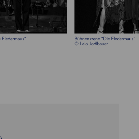
/
Mira Gregorič
 Fledermaus"
Bühnenszene "Die Fledermaus"
© Lalo Jodlbauer
nkler
.