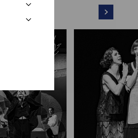
& Lukas Schrenk
r
nk
*
ausser
l
sir:
Sebastian Wendelin
h