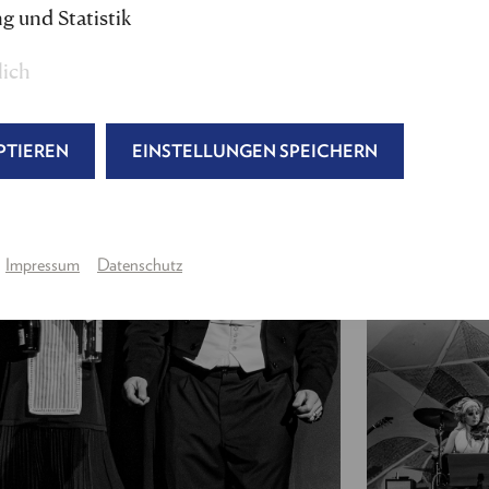
Regie, Musik- und Textbearbeitung:
Nils Strunk 
g und Statistik
Bühne:
Maximilian Lindner
Kostüm:
Anne Buffetrille
,
Lara Regula
lich
Maske
: Gabriele Martin, Christina Jelen
Licht:
Roland Müllauer
Produktion:
Julia Wagner, Tina Schmidt
PTIEREN
EINSTELLUNGEN SPEICHERN
Regieassistenz & Abendspielleitung:
Luna Pájer
---
Impressum
Datenschutz
Gabriel von Eisenstein:
Raphael von Bargen
Rosalinde von Eisenstein,
eine Privatière
:
Eva Maye
Adele, eine Kammerjungfer:
Julia Edtmeier
Dr. Falke, ein Notar:
Peter Lesiak
/
Lukas Schre
Prinz Orlofsky, ein russischer Emigrant:
Moritz M
Alfred, sein Gesangslehrer / Major:
Gerhard Kasa
Frosch, ein Gefängniswärter, Damir, Maître de Plai
Dr. Blind, ein Advokat / Konsul:
Helmut Bohatsc