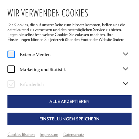
WIR VERWENDEN COOKIES
Die Cookies, die auf unserer Seite zum Einsatz kommen, helfen uns die
Seite laufend zu verbessern und den bestmöglichen Service zu bieten.
Legen Sie selbst fest, welche Cookies Sie zulassen möchten. Ihre
Einstellungen können Sie jederzeit über den Footer der Website ändern.
Home
Spielplan
Externe Medien
Spielplan
Produktionen
Marketing und Statistik
Erforderlich
KALENDER
FILTER
ALLE AKZEPTIEREN
11. FEBRUAR 2025
EINSTELLUNGEN SPEICHERN
Cookies löschen
Impressum
Datenschutz