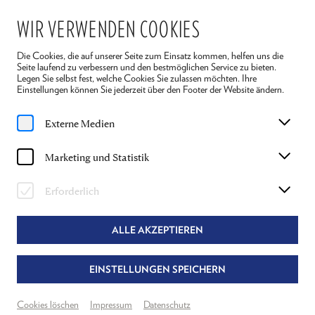
WIR VERWENDEN COOKIES
Die Cookies, die auf unserer Seite zum Einsatz kommen, helfen uns die
Seite laufend zu verbessern und den bestmöglichen Service zu bieten.
Legen Sie selbst fest, welche Cookies Sie zulassen möchten. Ihre
Einstellungen können Sie jederzeit über den Footer der Website ändern.
Home
Spielplan
Die Legende vom heiligen Trinker
Externe Medien
Do, 30. Juli
2026
Marketing und Statistik
15:30 Uhr
DIE LEGENDE VOM HEILIGEN TRINKER
Erforderlich
JOSEPH ROTH
ALLE AKZEPTIEREN
Textfassung & Regie
Alexandra Liedtke
EINSTELLUNGEN SPEICHERN
Theater Reichenau
Grosser Saal
Cookies löschen
Impressum
Datenschutz