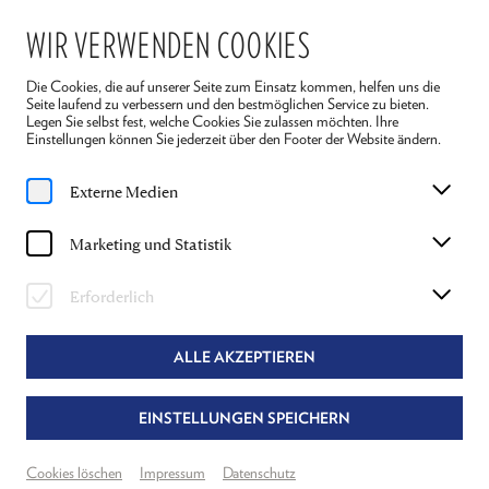
WIR VERWENDEN COOKIES
Die Cookies, die auf unserer Seite zum Einsatz kommen, helfen uns die
Seite laufend zu verbessern und den bestmöglichen Service zu bieten.
Legen Sie selbst fest, welche Cookies Sie zulassen möchten. Ihre
Einstellungen können Sie jederzeit über den Footer der Website ändern.
Home
Spielplan
24 Stunden aus dem Leben einer Frau
Externe Medien
Mi, 29. Juli
2026
Marketing und Statistik
19:30 Uhr
24 STUNDEN AUS DEM LEBEN EINER
Erforderlich
FRAU
ALLE AKZEPTIEREN
STEFAN ZWEIG
EINSTELLUNGEN SPEICHERN
Dramatisierung: Thomas Kahry & Gordon Greenberg
Regie: Gordon Greenberg
Cookies löschen
Impressum
Datenschutz
Theater Reichenau
Neuer Spielraum