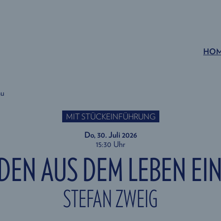
HO
au
MIT STÜCKEINFÜHRUNG
Do, 30. Juli
2026
15:30 Uhr
DEN AUS DEM LEBEN EI
STEFAN ZWEIG