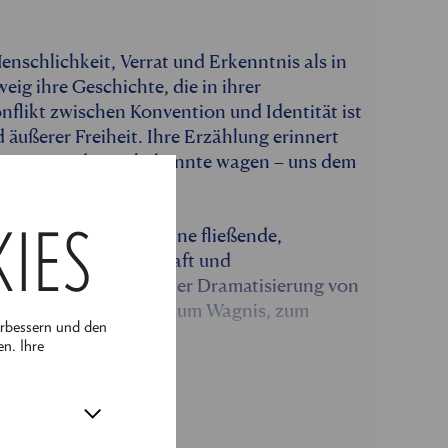
enschlichkeit, Verrat und Erkenntnis als in
eig ihre Geschichte, die in ihrer
onflikt zwischen Konvention und Identität ist
d äußerer Freiheit. Ihre Erzählung erinnert
d, wenn wir das Unbekannte wagen – uns dem
KIES
or uns eröffnet sich eine fließende,
menschlicher Leidenschaft und
 verwandelt sich in einer Dramatisierung von
d lädt ein zum Tanz, zum Wagnis, zum
erbessern und den
en. Ihre