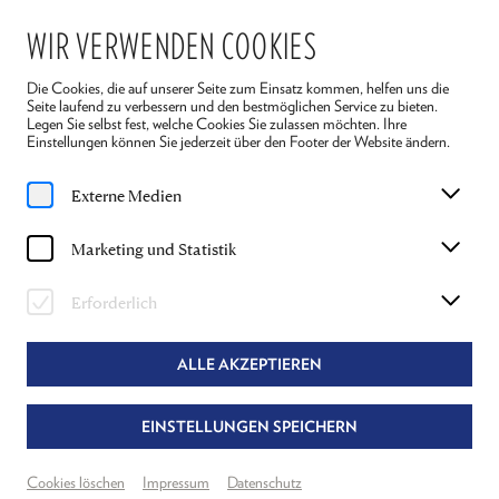
WIR VERWENDEN COOKIES
Die Cookies, die auf unserer Seite zum Einsatz kommen, helfen uns die
Seite laufend zu verbessern und den bestmöglichen Service zu bieten.
Legen Sie selbst fest, welche Cookies Sie zulassen möchten. Ihre
Einstellungen können Sie jederzeit über den Footer der Website ändern.
Home
Spielplan
Externe Medien
Spielplan
Produktionen
Marketing und Statistik
Erforderlich
KALENDER
FILTER
ALLE AKZEPTIEREN
24. FEBRUAR 2025
EINSTELLUNGEN SPEICHERN
Cookies löschen
Impressum
Datenschutz