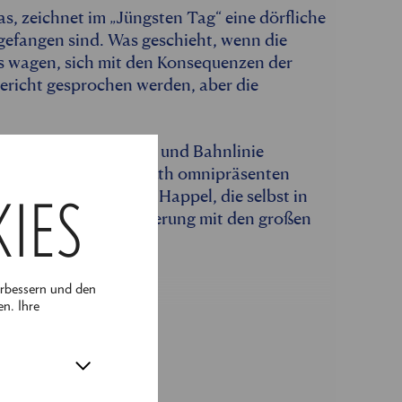
, zeichnet im „Jüngsten Tag“ eine dörfliche
gefangen sind. Was geschieht, wenn die
s wagen, sich mit den Konsequenzen der
ericht gesprochen werden, aber die
, das sich mit Viadukt und Bahnlinie
t. Neben der bei Horváth omnipräsenten
ysische Räume. Maria Happel, die selbst in
KIES
t sich in ihrer Inszenierung mit den großen
und Gewissen.
erbessern und den
en. Ihre
igen