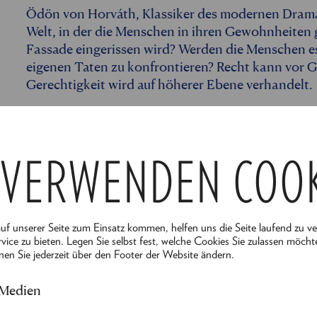
Ödön von Horváth, Klassiker des modernen Dramas
Welt, in der die Menschen in ihren Gewohnheiten 
Fassade eingerissen wird? Werden die Menschen e
eigenen Taten zu konfrontieren? Recht kann vor G
Gerechtigkeit wird auf höherer Ebene verhandelt.
Maria Happel inszeniert dieses Spätwerk Horváths
harmonisch in die Reichenauer Landschaft einfüg
Sozialkritik öffnen sich im „Jüngsten Tag“ metaph
 VERWENDEN COO
jungen Jahren die Rolle der Anna verkörperte, setz
Menschheitsthemen auseinander: Verantwortung 
- Besetzung -
auf unserer Seite zum Einsatz kommen, helfen uns die Seite laufend zu v
vice zu bieten. Legen Sie selbst fest, welche Cookies Sie zulassen möcht
nen Sie jederzeit über den Footer der Website ändern.
Regie:
Maria Happel
Dramaturgie:
Angelika Messner
Alles anze
 Medien
Bühne:
Alexandra Burgstaller
Kostüme:
Erika Navas