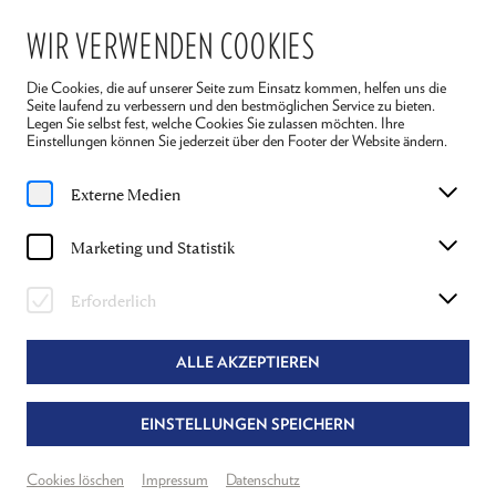
WIR VERWENDEN COOKIES
Die Cookies, die auf unserer Seite zum Einsatz kommen, helfen uns die
Seite laufend zu verbessern und den bestmöglichen Service zu bieten.
Legen Sie selbst fest, welche Cookies Sie zulassen möchten. Ihre
Einstellungen können Sie jederzeit über den Footer der Website ändern.
Home
Ensemble 2026
Bettina Schwarz
Externe Medien
BETTINA SCHWARZ
Marketing und Statistik
DAS STUBENMÄDCHEN IN "REIGEN"
Erforderlich
ALLE AKZEPTIEREN
EINSTELLUNGEN SPEICHERN
Cookies löschen
Impressum
Datenschutz