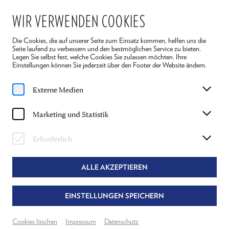
WIR VERWENDEN COOKIES
Die Cookies, die auf unserer Seite zum Einsatz kommen, helfen uns die
Seite laufend zu verbessern und den bestmöglichen Service zu bieten.
Legen Sie selbst fest, welche Cookies Sie zulassen möchten. Ihre
Einstellungen können Sie jederzeit über den Footer der Website ändern.
Home
Stücke
Reigen
Externe Medien
Saison 2026
Marketing und Statistik
REIGEN
Erforderlich
ARTHUR SCHNITZLER
ALLE AKZEPTIEREN
Regie: Alexandra Henkel & Dietmar König
Mit Therese Affolter, Stefanie Dvorak, Daniel Jesch, Stefan Jürgens
EINSTELLUNGEN SPEICHERN
und Weiteren
Cookies löschen
Impressum
Datenschutz