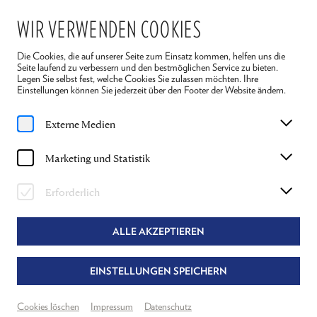
WIR VERWENDEN COOKIES
Die Cookies, die auf unserer Seite zum Einsatz kommen, helfen uns die
Seite laufend zu verbessern und den bestmöglichen Service zu bieten.
Legen Sie selbst fest, welche Cookies Sie zulassen möchten. Ihre
Einstellungen können Sie jederzeit über den Footer der Website ändern.
Home
Ensemble 2026
Daniel Jesch
Externe Medien
DANIEL JESCH
Marketing und Statistik
DER DICHTER IN "REIGEN" UND
Erforderlich
MITWIRKEND IN "DIE LETZTEN TAGE"
ALLE AKZEPTIEREN
EINSTELLUNGEN SPEICHERN
Cookies löschen
Impressum
Datenschutz