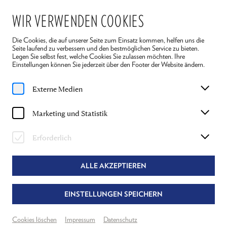
WIR VERWENDEN COOKIES
Die Cookies, die auf unserer Seite zum Einsatz kommen, helfen uns die
Seite laufend zu verbessern und den bestmöglichen Service zu bieten.
Legen Sie selbst fest, welche Cookies Sie zulassen möchten. Ihre
Einstellungen können Sie jederzeit über den Footer der Website ändern.
Home
Ensemble 2026
Lukas Watzl
Externe Medien
LUKAS WATZL
Marketing und Statistik
DER SOLDAT IN "REIGEN" UND MITWIRKEND
Erforderlich
IN "DIE LETZTEN TAGE"
ALLE AKZEPTIEREN
EINSTELLUNGEN SPEICHERN
Cookies löschen
Impressum
Datenschutz