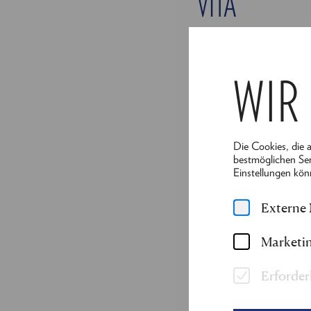
VITA
Sie ist professionel
darstellende Kunst
WIR
Berlin. Seit über ze
Theaterproduktione
hinaus ist sie als g
wie Rahel, Rhayn, F
Die Cookies, die 
zusammen.
bestmöglichen Ser
Einstellungen kön
In Reichenau ist sie 
Externe
sehen.
Marketin
Erforder