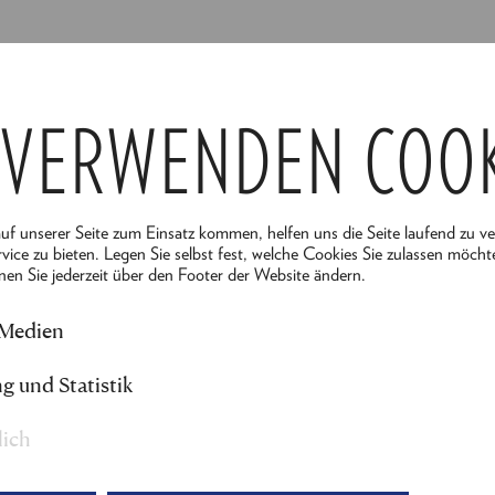
le Musikerin und Pädagogin mit Ausbildung an der Unive
 Wien, dem Joseph Haydn Konservatorium Eisenstadt u
 VERWENDEN COO
hn Jahren arbeitet sie als Schlagzeugerin in Musical- un
n, u. a. am Burgtheater Wien und Residenztheater Mü
efragte Sessionschlagzeugerin aktiv und arbeitet aktuell
ehringers Kalte Küche, Viennese Ladies, Julia Gaspar u
auf unserer Seite zum Einsatz kommen, helfen uns die Seite laufend zu v
vice zu bieten. Legen Sie selbst fest, welche Cookies Sie zulassen möcht
nen Sie jederzeit über den Footer der Website ändern.
in der Produktion "
Vierundzwanzig Stunden aus dem Le
 Medien
g und Statistik
lich