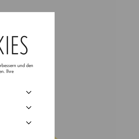
rsität für Musik und
nd Drumtrainer
KIES
d
nchen. Darüber
 mit Künstler:innen
nd Matatu
erbessern und den
en. Ihre
ben einer Frau
" zu