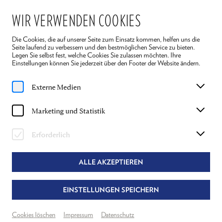
WIR VERWENDEN COOKIES
Die Cookies, die auf unserer Seite zum Einsatz kommen, helfen uns die
Seite laufend zu verbessern und den bestmöglichen Service zu bieten.
Legen Sie selbst fest, welche Cookies Sie zulassen möchten. Ihre
Einstellungen können Sie jederzeit über den Footer der Website ändern.
Home
Spielplan
Arsen und Spitzenhäubchen
Externe Medien
Do, 10. Juli
2025
Marketing und Statistik
19:30 Uhr
ARSEN UND SPITZENHÄUBCHEN
Erforderlich
JOSEPH KESSELRING
ALLE AKZEPTIEREN
Regie: Roland Koch
EINSTELLUNGEN SPEICHERN
Theater Reichenau
Grosser Saal
Cookies löschen
Impressum
Datenschutz