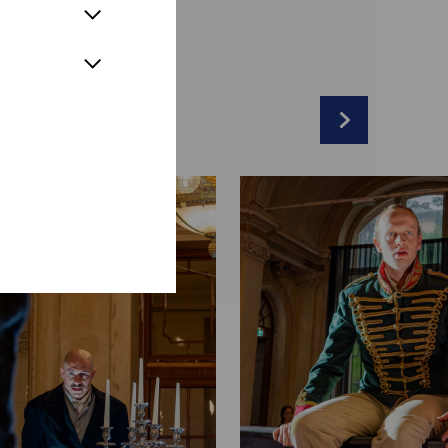
 Hagg
arvie, Johanna Rauch
r
immer, Emilie Zintl
dra