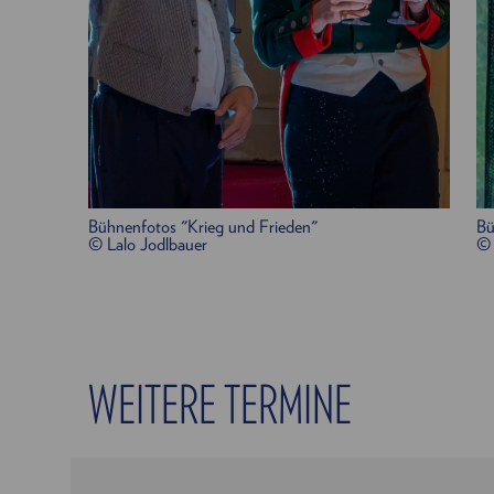
Bühnenfotos "Krieg und Frieden"
Bü
© Lalo Jodlbauer
© 
WEITERE TERMINE