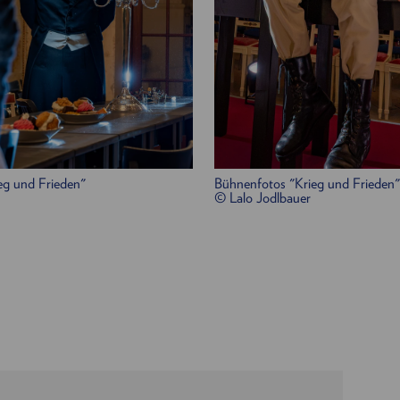
Johanna Arrouas
ter
wab
eg und Frieden"
Bühnenfotos "Krieg und Frieden"
© Lalo Jodlbauer