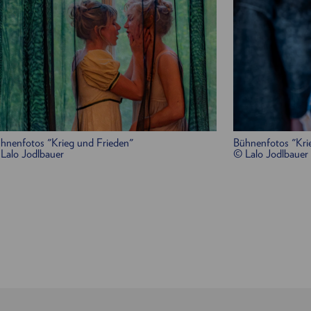
Gräfin Natalja Rostowa, deren Mutter:
Emese Fay
Sonja, Nichte der Rostows:
Elena Hückel
Helene Kuragina , verheiratete Gräfin Besuchowa:
Anatol Kuragin, Helenes Bruder:
Elias Eilinghoff
Fürst Wassile Kuragin, deren Vater:
Rafael Schuch
Fürst Andrei Bolkonski:
Tim Werths
Maria Bolkonskaja:
Evi Kehrstephan
Fürst Nikolai Bolkonski, deren Vater:
Martin Sch
hnenfotos "Krieg und Frieden"
Bühnenfotos "Kri
Fedja Dolochow:
Lukas Haas
Lalo Jodlbauer
© Lalo Jodlbauer