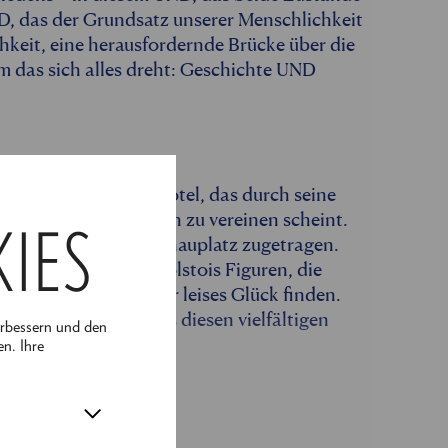
ND, das der Grundsatz unserer Menschlichkeit
chkeit, eine herausfordernde Brücke über die
 das sich alles dreht: Geschichte UND
as legendäre Südbahnhotel, das durch seine
nau diese Pole in sich zu vereinen scheint.
KIES
en sich an diesem Schauplatz zugetragen.
sie den Boden für Tolstois Figuren, die
derung, aber auch ihr leises Glück finden.
nd erkunden Sie mit uns diesen vielfältigen
erbessern und den
en. Ihre