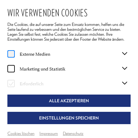
WIR VERWENDEN COOKIES
Die Cookies, die auf unserer Seite zum Einsatz kommen, helfen uns die
Seite laufend zu verbessern und den bestmöglichen Service zu bieten.
Legen Sie selbst fest, welche Cookies Sie zulassen möchten. Ihre
Einstellungen können Sie jederzeit über den Footer der Website ändern.
Home
Spielplan
Krieg und Frieden
Externe Medien
Mo, 27. Juli
2026
Marketing und Statistik
15:30 Uhr
KRIEG UND FRIEDEN
Erforderlich
LEO TOLSTOI
ALLE AKZEPTIEREN
Regie: Philipp Hauß
EINSTELLUNGEN SPEICHERN
Bühnenfassung von Rita Thiele und Philipp Hauß
Auf Basis der deutschen Übersetzung von Barbara Conrad (Rowohlt Verlag)
Basierend auf einer Dramatisierung von Nicolaus Hagg
Cookies löschen
Impressum
Datenschutz
© Thomas Sessler Verlag, Wien