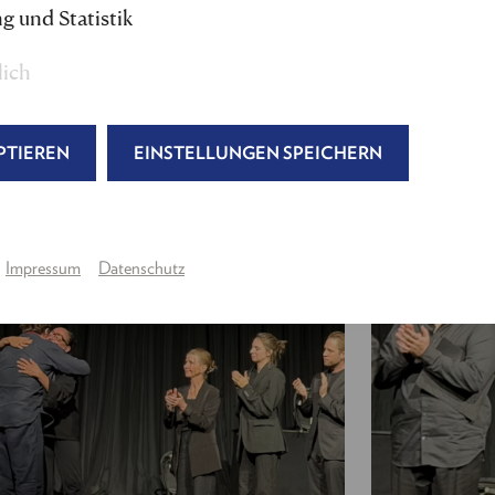
Markus Freistätter
g und Statistik
Daniel Jesch
Maria Happel
lich
Gerhard Kasal
Paula Nocker
David Oberkogler
PTIEREN
EINSTELLUNGEN SPEICHERN
Jakob Semotan
Oliver Urbanski
Lukas Watzl
Sebastian Wendelin
Impressum
Datenschutz