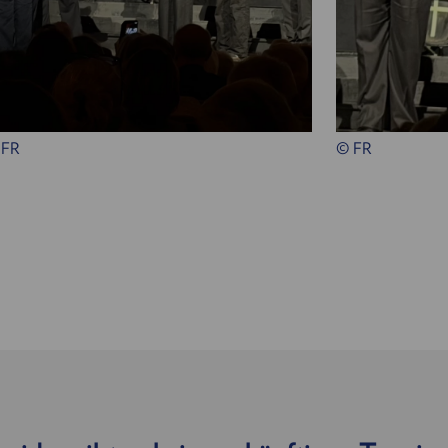
 FR
© FR