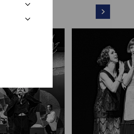
& Lukas Schrenk
r
nk
*
ausser
l
sir:
Sebastian Wendelin
h