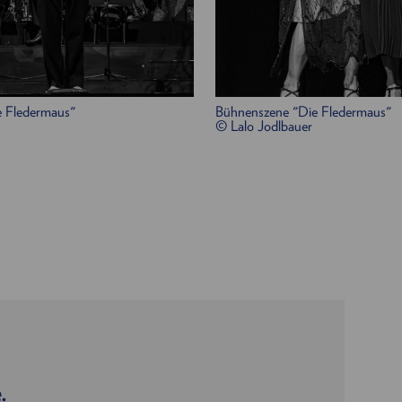
/
Mira Gregorič
 Fledermaus"
Bühnenszene "Die Fledermaus"
© Lalo Jodlbauer
nkler
.