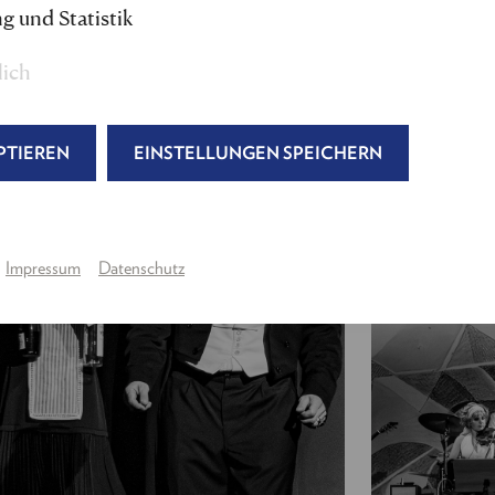
Regie, Musik- und Textbearbeitung:
Nils Strunk 
g und Statistik
Bühne:
Maximilian Lindner
Kostüm:
Anne Buffetrille
,
Lara Regula
lich
Maske
: Gabriele Martin, Christina Jelen
Licht:
Roland Müllauer
Produktion:
Julia Wagner, Tina Schmidt
PTIEREN
EINSTELLUNGEN SPEICHERN
Regieassistenz & Abendspielleitung:
Luna Pájer
---
Impressum
Datenschutz
Gabriel von Eisenstein:
Raphael von Bargen
Rosalinde von Eisenstein,
eine Privatière
:
Eva Maye
Adele, eine Kammerjungfer:
Julia Edtmeier
Dr. Falke, ein Notar:
Peter Lesiak
/
Lukas Schre
Prinz Orlofsky, ein russischer Emigrant:
Moritz M
Alfred, sein Gesangslehrer / Major:
Gerhard Kasa
Frosch, ein Gefängniswärter, Damir, Maître de Plai
Dr. Blind, ein Advokat / Konsul:
Helmut Bohatsc