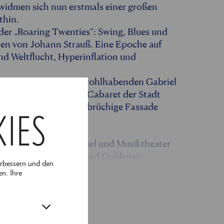
 widmen sich nun erstmals einer großen
thin.
 der „Roaring Twenties“: Swing, Blues und
ien von Johann Strauß. Eine Epoche auf
nd Weltflucht, Hyperinflation und
e Verwicklung um den wohlhabenden Gabriel
rty im berüchtigtsten Cabaret der Stadt
rken knallen und die brüchige Fassade
KIES
Ensemble aus Schauspiel und Musiktheater
Goldener Operettenära und Goldenen
erbessern und den
ky“ seine Pforten.
en. Ihre