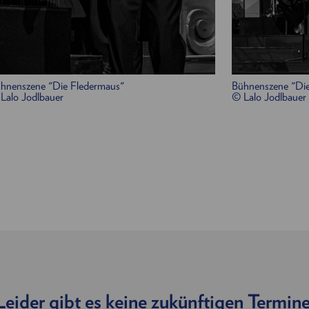
Frank, Gefängnisdirektor:
Jakob Semotan
Ida,
Adeles Schwester, eine Geigerin
:
Anna Tropper
Klavier:
Alexander „Xidi“ Christof
/
Nils Strunk
Bass, Gesang:
Bernhard Moshammer
hnenszene "Die Fledermaus"
Bühnenszene "Die
Gitarre, Banjo, Cello
:
Hans Wagner
Lalo Jodlbauer
© Lalo Jodlbauer
Schlagzeug:
Jörg Mikula
Klarinette, Saxophon:
Manuel Ernst
/
Richie Wi
Trompete, Posaune:
Jakob Helling
Leider gibt es keine zukünftigen Termine