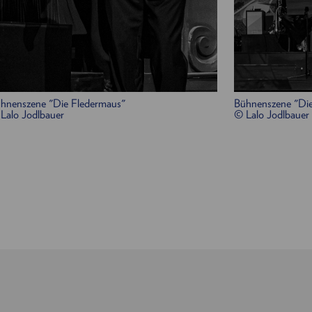
Dr. Blind, ein Advokat / Konsul:
Helmut Bohatsc
Frank, Gefängnisdirektor:
Jakob Semotan
Ida,
Adeles Schwester, eine Geigerin
:
Anna Tropper
Klavier:
Alexander „Xidi“ Christof
/
Nils Strunk
Bass, Gesang:
Bernhard Moshammer
hnenszene "Die Fledermaus"
Bühnenszene "Die
Gitarre, Banjo, Cello
:
Hans Wagner
Lalo Jodlbauer
© Lalo Jodlbauer
Schlagzeug:
Jörg Mikula
Klarinette, Saxophon:
Manuel Ernst
/
Richie Wi
Trompete, Posaune:
Jakob Helling