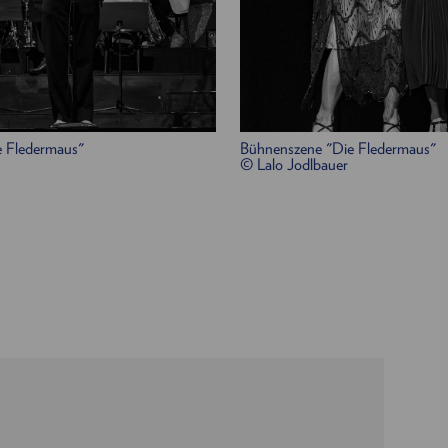
h
/
Mira Gregorič
 Fledermaus"
Bühnenszene "Die Fledermaus"
© Lalo Jodlbauer
nkler