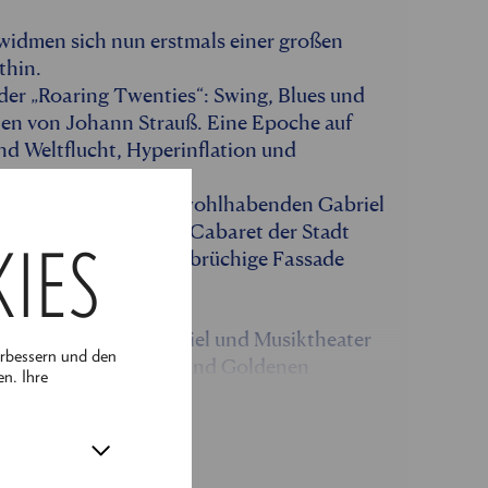
 widmen sich nun erstmals einer großen
thin.
 der „Roaring Twenties“: Swing, Blues und
ien von Johann Strauß. Eine Epoche auf
nd Weltflucht, Hyperinflation und
e Verwicklung um den wohlhabenden Gabriel
rty im berüchtigtsten Cabaret der Stadt
KIES
rken knallen und die brüchige Fassade
Ensemble aus Schauspiel und Musiktheater
erbessern und den
Goldener Operettenära und Goldenen
en. Ihre
ky“ seine Pforten.