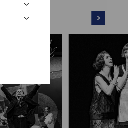
& Lukas Schrenk
r
nk
*
ausser
l
sir:
Sebastian Wendelin