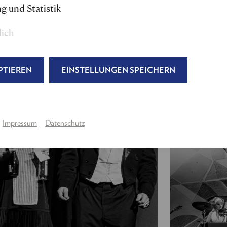
g und Statistik
Regie, Musik- und Textbearbeitung:
Nils Strunk 
Bühne:
Maximilian Lindner
lich
Kostüm:
Anne Buffetrille
,
Lara Regula
Maske
: Gabriele Martin, Christina Jelen
Licht:
Roland Müllauer
PTIEREN
EINSTELLUNGEN SPEICHERN
Produktion:
Julia Wagner, Tina Schmidt
Regieassistenz & Abendspielleitung:
Luna Pájer
---
Impressum
Datenschutz
Gabriel von Eisenstein:
Raphael von Bargen
Rosalinde von Eisenstein,
eine Privatière
:
Eva Maye
Adele, eine Kammerjungfer:
Julia Edtmeier
Dr. Falke, ein Notar:
Peter Lesiak
/
Lukas Schre
Prinz Orlofsky, ein russischer Emigrant:
Moritz M
Alfred, sein Gesangslehrer / Major:
Gerhard Kasa
Frosch, ein Gefängniswärter, Damir, Maître de Plai