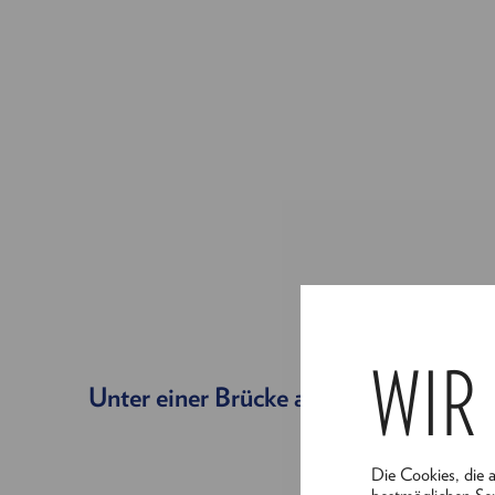
WIR
Unter einer Brücke an der Seine verwei
Die Cookies, die 