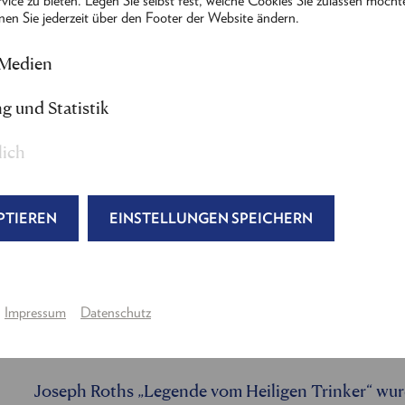
vice zu bieten. Legen Sie selbst fest, welche Cookies Sie zulassen möcht
nen Sie jederzeit über den Footer der Website ändern.
Um sich als ehrenhaft zu beweisen, soll der gutmüt
bringen, um es der heiligen Therese von Lisieux z
 Medien
von Paris, das Leben will fließen und gefeiert werd
g und Statistik
Ein Gläschen für den Weg wird doch nicht schad
lich
Auf seinem Parcours durch die Zeit folgt ein Wund
dabei mit seiner Musik das Geschehen und Joseph 
PTIEREN
EINSTELLUNGEN SPEICHERN
Andreas wundersame Reise ist letztlich auch eine 
Vergangenheit, Abgründen der Gegenwart und Äng
Spiegel konfrontiert. Aus einem berührenden Einzel
dem Schicksalhaften unseres eigenen Lebens. Roth
Impressum
Datenschutz
Tragik, Leichtigkeit und Hoffnung. Er erwärmt uns
Clochard und tröstet uns, in dem er die Widersprüc
Joseph Roths „Legende vom Heiligen Trinker“ wurd