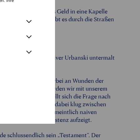
en. Ihre
ige Stadtstreicher das Geld in eine Kapelle
u widmen. Andreas treibt es durch die Straßen
en.
en…
er auf das nächste. Oliver Urbanski untermalt
Roths feine Poesie.
Reise zu uns selbst. Vorbei an Wunden der
sten der Zukunft werden wir mit unserem
schicksal heraus, stellt sich die Frage nach
s Sprache balanciert dabei klug zwischen
er Herz für diesen vermeintlich naiven
hlichkeit unserer Existenz aufzeigt.
e schlussendlich sein „Testament“. Der