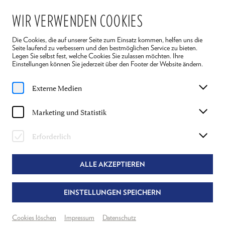
WIR VERWENDEN COOKIES
Die Cookies, die auf unserer Seite zum Einsatz kommen, helfen uns die
Seite laufend zu verbessern und den bestmöglichen Service zu bieten.
Legen Sie selbst fest, welche Cookies Sie zulassen möchten. Ihre
Einstellungen können Sie jederzeit über den Footer der Website ändern.
Home
Spielplan
Krieg und Frieden
Externe Medien
Sa, 18. Juli
2026
Marketing und Statistik
18:30 Uhr
KRIEG UND FRIEDEN
Erforderlich
LEO TOLSTOI
ALLE AKZEPTIEREN
Regie: Philipp Hauß
EINSTELLUNGEN SPEICHERN
Bühnenfassung von Rita Thiele und Philipp Hauß
Auf Basis der deutschen Übersetzung von Barbara Conrad (Rowohlt Verlag)
Basierend auf einer Dramatisierung von Nicolaus Hagg
Cookies löschen
Impressum
Datenschutz
© Thomas Sessler Verlag, Wien