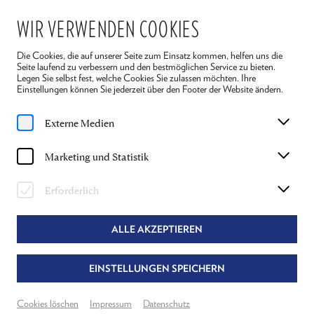
WIR VERWENDEN COOKIES
Die Cookies, die auf unserer Seite zum Einsatz kommen, helfen uns die
Seite laufend zu verbessern und den bestmöglichen Service zu bieten.
Legen Sie selbst fest, welche Cookies Sie zulassen möchten. Ihre
Einstellungen können Sie jederzeit über den Footer der Website ändern.
Home
Magazin
"Vierundzwanzig Stunden aus dem Leben einer Frau"
Externe Medien
Artikel
Marketing und Statistik
"VIERUNDZWANZIG STUNDEN AUS
DEM LEBEN EINER FRAU"
Erforderlich
REGISSEUR GORDON GREENBERG ÜBER DAS
ALLE AKZEPTIEREN
STÜCK
SERVICE
VIERUNDZWANZIG
STÜCKINFORMATIONEN
EINSTELLUNGEN SPEICHERN
STUNDEN AUS DEM
LEBEN EINER FRAU
Cookies löschen
Impressum
Datenschutz