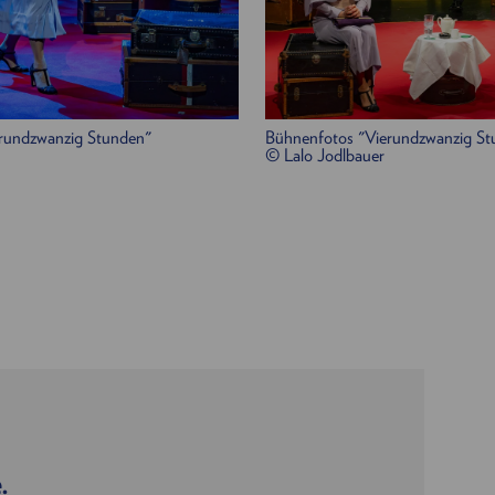
rundzwanzig Stunden"
Bühnenfotos "Vierundzwanzig St
© Lalo Jodlbauer
.