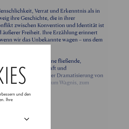
enschlichkeit, Verrat und Erkenntnis als in
eig ihre Geschichte, die in ihrer
onflikt zwischen Konvention und Identität ist
d äußerer Freiheit. Ihre Erzählung erinnert
d, wenn wir das Unbekannte wagen – uns dem
or uns eröffnet sich eine fließende,
KIES
menschlicher Leidenschaft und
 verwandelt sich in einer Dramatisierung von
d lädt ein zum Tanz, zum Wagnis, zum
erbessern und den
en. Ihre
nberg