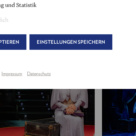
Bühne & Kostüm
:
Alena Hoffmann
g und Statistik
Maske
: Isabella Gajcic (u.a.)
Licht:
Marcus Loran
lich
Dramaturgie & Regieassistenz:
Julia Wagner
Produktion:
Julia Wagner, Tina Schmidt
PTIEREN
EINSTELLUNGEN SPEICHERN
---
Mrs. C
.:
Julia Stemberger
Teo:
Nils Arztmann
Impressum
Datenschutz
Agnes:
Sona MacDonald
Älterer Gentleman, Bandleader:
Roman Frankl
Lobby Boy, Georges, Croupier:
Alex Kapl
Schlagwerk:
Teresa Müllner