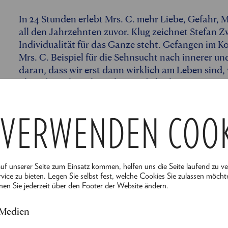
In 24 Stunden erlebt Mrs. C. mehr Liebe, Gefahr, M
all den Jahrzehnten zuvor. Klug zeichnet Stefan Zw
Individualität für das Ganze steht. Gefangen im K
Mrs. C. Beispiel für die Sehnsucht nach innerer un
daran, dass wir erst dann wirklich am Leben sin
Fluss des Lebens hingeben und überlassen.
Für die Bühne ist diese Geschichte ein Geschenk: V
 VERWENDEN COO
spielerische Welt, die uns mitzieht in die Tiefen 
Zerbrechlichkeit. Stefan Zweigs vibrierender Text
Thomas Kahry in ein atmosphärisches Erlebnis un
Leben!
auf unserer Seite zum Einsatz kommen, helfen uns die Seite laufend zu v
vice zu bieten. Legen Sie selbst fest, welche Cookies Sie zulassen möcht
- Besetzung -
nen Sie jederzeit über den Footer der Website ändern.
ALLES ANZEIGEN
Regie
:
Gordon Greenberg
 Medien
Dramatisierung
:
Thomas Kahry
&
Gordon Gree