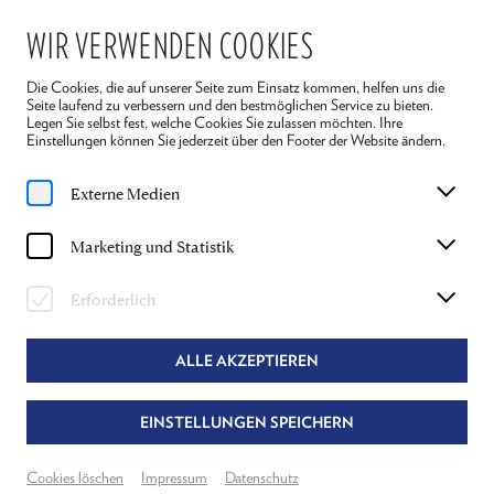
WIR VERWENDEN COOKIES
Die Cookies, die auf unserer Seite zum Einsatz kommen, helfen uns die
Seite laufend zu verbessern und den bestmöglichen Service zu bieten.
Legen Sie selbst fest, welche Cookies Sie zulassen möchten. Ihre
Einstellungen können Sie jederzeit über den Footer der Website ändern.
Home
Spielplan
24 Stunden aus dem Leben einer Frau
Externe Medien
Fr, 31. Juli
2026
Marketing und Statistik
19:30 Uhr
24 STUNDEN AUS DEM LEBEN EINER
Erforderlich
FRAU
ALLE AKZEPTIEREN
STEFAN ZWEIG
EINSTELLUNGEN SPEICHERN
Dramatisierung: Thomas Kahry & Gordon Greenberg
Regie: Gordon Greenberg
Cookies löschen
Impressum
Datenschutz
Theater Reichenau
Neuer Spielraum