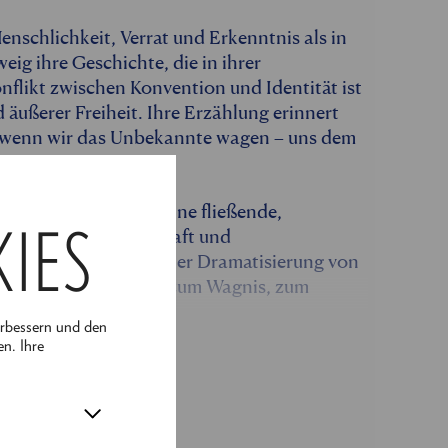
enschlichkeit, Verrat und Erkenntnis als in
eig ihre Geschichte, die in ihrer
onflikt zwischen Konvention und Identität ist
d äußerer Freiheit. Ihre Erzählung erinnert
d, wenn wir das Unbekannte wagen – uns dem
or uns eröffnet sich eine fließende,
KIES
menschlicher Leidenschaft und
 verwandelt sich in einer Dramatisierung von
d lädt ein zum Tanz, zum Wagnis, zum
erbessern und den
en. Ihre
nberg