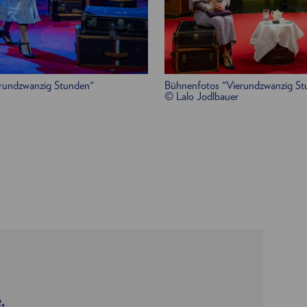
rundzwanzig Stunden"
Bühnenfotos "Vierundzwanzig St
© Lalo Jodlbauer
.